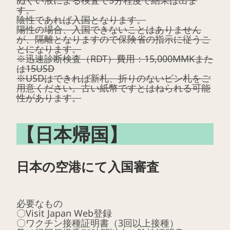
ぬぐい液による検査で5分程度で結果は出ま
す。
陰性であれば入国となります。
陽性の場合、入国できないことはありません
が、隔離となりますので保険省の指示に従うこ
とになります。
※迅速診断検査（RDT）費用：15,000MMKまた
は15USD
※USDはできれば新札、折りのないピン札をご
用意ください。古い紙幣ですとはねられる可能
性があります。
【日本帰国】
日本の空港にて入国審査
必要なもの
〇Visit Japan Web登録
〇ワクチン接種証明書（3回以上接種）