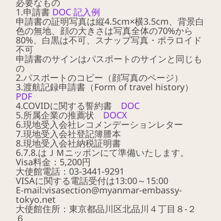
必要なもの
1.申請書
DOC
記入例
申請書の証明写真は縦4.5cm×横3.5cm、背景白
色の無地、顔の大きさは写真全体の70%から
80%、白黒は不可、スナップ写真・ポラロイド
不可
申請書のサインはパスポートのサインと同じも
の
2.パスポートのコピー（顔写真のページ）
3.渡航記録申請書（Form of travel history）
PDF
4.COVIDに関する誓約書
DOC
5.所属企業の推薦状
DOCX
6.現地受入会社レコメンデーションレター
7.現地受入会社登記簿謄本
8.現地受入会社納税証明書
6.7.8.はＪＭニッポンにて準備いたします。
Visa料金：5,200円
大使館電話：03-3441-9291
VISAに関する電話受付は13:00～15:00
E-mail:visasection@myanmar-embassy-
tokyo.net
大使館住所：東京都品川区北品川４丁目８−２
６