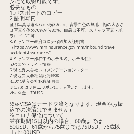
ンにて取得可能です。
必要なもの
1.パスポートのコピー
2.証明写真
証明写真は縦4.5cm×横3.5cm、背景白色の無地、顔の大きさ
は写真全体の70%から80%、白黒は不可、スナップ写真・ポ
ラロイド不可
3.ミャンマー政府コロナ保険加入証明書
（https://www.mminsurance.gov.mm/inbound-travel-
accident-insurance/）
4.ミャンマー滞在中のホテル名、ホテル住所
5.帰国のフライト情報
6.現地受入会社レコメンデーションレター
7.現地受入会社登記簿謄本
8.現地受入会社納税証明書
※6.7.8.はＪＭニッポンにて準備いたします。
Visa料金：70USD
※e-VISAはカード決済となります。現金やお振
込での決済はできません）
※コロナ保険について
滞在期間15日以内の場合、60歳までは
50USD、61歳から75歳までは75USD、76歳以
上は100USD