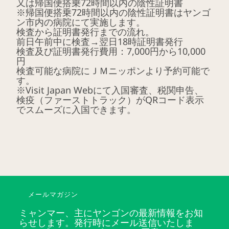
又は帰国便搭乗72時間以内の陰性証明書
※帰国便搭乗72時間以内の陰性証明書はヤンゴ
ン市内の病院にて実施します。
検査から証明書発行までの流れ。
前日午前中に検査→翌日18時証明書発行
検査及び証明書発行費用：7,000円から10,000
円
検査可能な病院にＪＭニッポンより予約可能で
す。
※Visit Japan Webにて入国審査、税関申告、
検疫（ファーストトラック）がQRコード表示
でスムーズに入国できます。
メールマガジン
ミャンマー、主にヤンゴンの最新情報をお知
らせします。発行時にメール送信いたしま