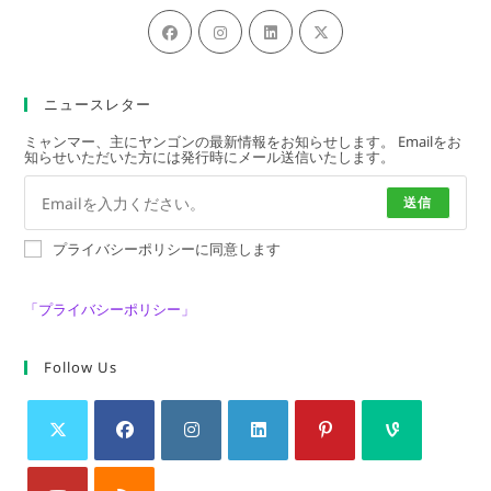
新
新
新
新
し
し
し
し
い
い
い
い
タ
タ
タ
タ
ブ
ブ
ブ
ブ
で
で
で
で
ニュースレター
開
開
開
開
く
く
く
く
ミャンマー、主にヤンゴンの最新情報をお知らせします。 Emailをお
知らせいただいた方には発行時にメール送信いたします。
送信
プライバシーポリシーに同意します
「プライバシーポリシー」
Follow Us