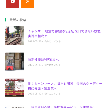
最近の投稿
ミャンマー 地震で書類発行遅延 来日できない技能
実習生相次ぐ
2025-05-30
/
0件のコメント
特定技能3分野追加へ
2025-05-13
/
0件のコメント
働くミャンマー人、日本を開国 母国のクーデター
機に介護・製造業へ
2025-05-12
/
0件のコメント
「特定技能介護」訪問系サービスに従事可能に