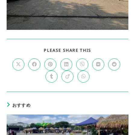
SHARE
PLEASE SHARE THIS
THIS
CONTENT
Opens
Opens
Opens
Opens
Opens
Opens
Opens
in
in
in
in
in
in
in
a
a
a
a
a
a
a
Opens
Opens
Opens
new
new
new
new
new
new
new
in
in
in
window
window
window
window
window
window
window
a
a
a
new
new
new
window
window
window
おすすめ