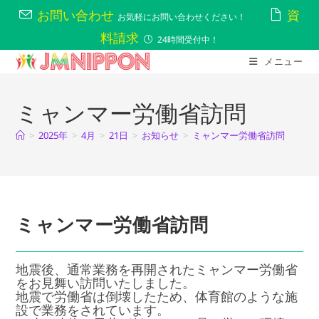
コ
お問い合わせ
資
ン
お気軽にお問い合わせください！
テ
料請求
ン
24時間受付中！
ツ
へ
メニュー
ス
キ
ッ
プ
ミャンマー労働省訪問
>
2025年
>
4月
>
21日
>
お知らせ
>
ミャンマー労働省訪問
ミャンマー労働省訪問
地震後、通常業務を再開されたミャンマー労働省
をお見舞い訪問いたしました。
地震で労働省は倒壊したため、体育館のような施
設で業務をされています。